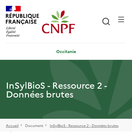
Aller
Panneau de gestion des cookies
au
contenu
Recherch
principal
Occitanie
InSylBioS - Ressource 2 -
Données brutes
Accueil
Document
InSylBioS - Ressource 2 - Données brutes