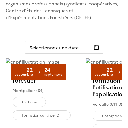
organismes professionnels (syndicats, coopératives,
Centre d’Études Techniques et
d'Expérimentations Forestières (CETEF)...
Selectionnez une date
22
24
22
0
Les projets carbone
BioClimSol :
septembre
septembre
septembre
n
forestier
formation à
l'utilisation 
Montpellier (34)
l'application
Carbone
Verdalle (81110)
Formation continue IDF
Changement cl