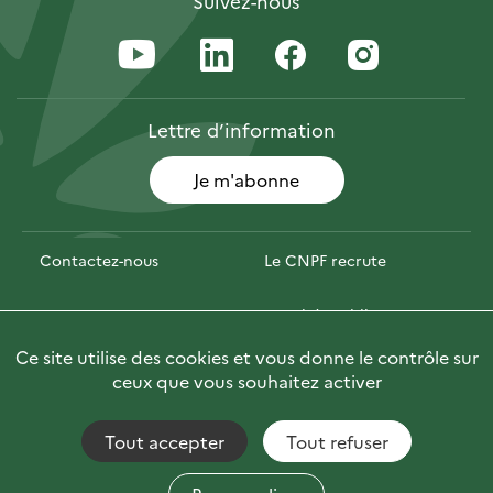
Suivez-nous
Lettre
d’information
Je m'abonne
Contactez-nous
Le CNPF recrute
Espace presse
Marchés publics
Ce site utilise des cookies et vous donne le contrôle sur
PhotoFor
Briefly in English
ceux que vous souhaitez activer
Tout accepter
Tout refuser
Accessibilité : non conforme
Fils RSS
Mentions Légales
Plan du site