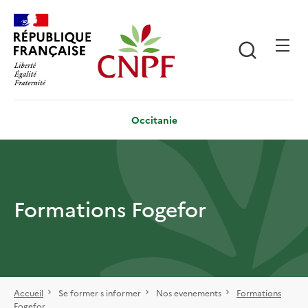
Aller
Panneau de gestion des cookies
au
contenu
Recherch
principal
Occitanie
Formations Fogefor
Accueil
Se former s informer
Nos evenements
Formations
Fogefor