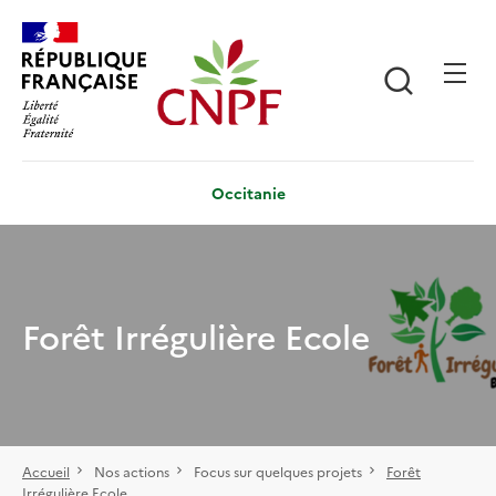
Aller
Panneau de gestion des cookies
au
contenu
Recherch
principal
Occitanie
Forêt Irrégulière Ecole
Accueil
Nos actions
Focus sur quelques projets
Forêt
Irrégulière Ecole