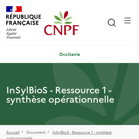
Aller
Panneau de gestion des cookies
au
contenu
Recherch
principal
Occitanie
InSylBioS - Ressource 1 -
synthèse opérationnelle
Accueil
Document
InSylBioS - Ressource 1 - synthèse
opérationnelle