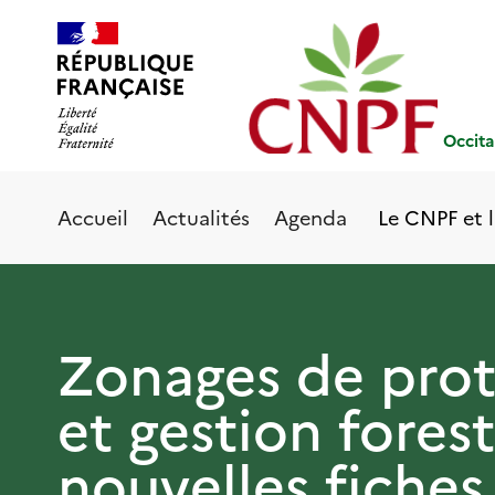
Aller
Panneau de gestion des cookies
au
contenu
principal
Occita
Le CNPF et l
Accueil
Actualités
Agenda
Zonages de prot
et gestion forest
nouvelles fiches