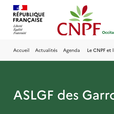
Aller
Panneau de gestion des cookies
au
contenu
principal
Occita
Le CNPF et l
Accueil
Actualités
Agenda
ASLGF des Garr