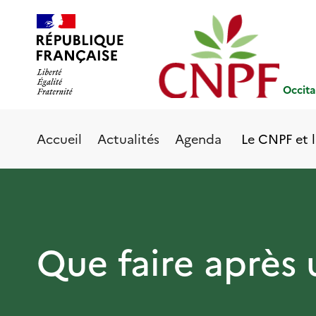
Aller
Panneau de gestion des cookies
au
contenu
principal
Occita
Le CNPF et l
Accueil
Actualités
Agenda
Que faire après 