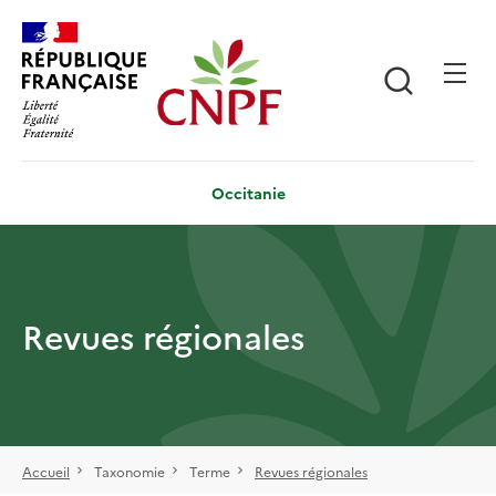
Aller
Panneau de gestion des cookies
au
contenu
Recherch
principal
Occitanie
Revues régionales
Accueil
Taxonomie
Terme
Revues régionales