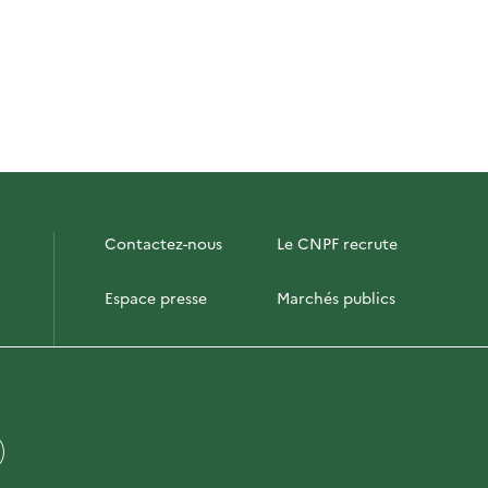
Contactez-nous
Le CNPF recrute
Espace presse
Marchés publics
PhotoFor
Briefly in English
Plan du site