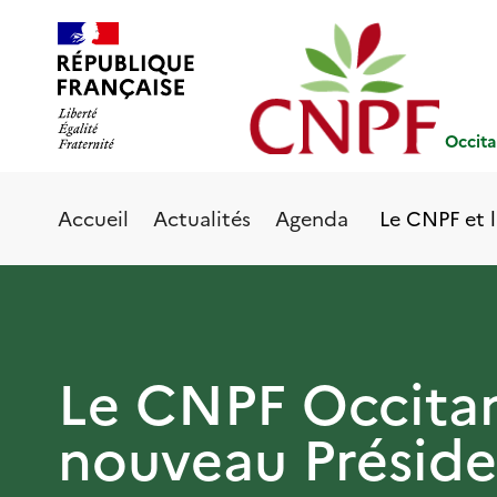
Aller
Panneau de gestion des cookies
au
contenu
principal
Occita
Le CNPF et l
Accueil
Actualités
Agenda
Le CNPF Occitan
nouveau Préside